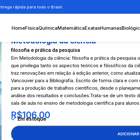
trega rápida para todo o Brasil.
Home
Física
Química
Matemática
Exatas
Humanas
Biológi
Metodologia da ciência
filosofia e prática da pesquisa
Em Metodologia da ciência: filosofia e prática da pesquisa 
que privilegia tanto os aspectos teóricos e filosóficos da 
traz renovações em relação à edição anterior, como atual
Vancouver para a Bibliografia. Escrito de forma clara e co
para a produção de trabalhos científicos, desde o planejam
análise dos resultados e conclusões.Trata-se de um texto d
sala de aula no ensino de metodologia científica para alun
R$
106,00
Em estoque
ADICIONAR