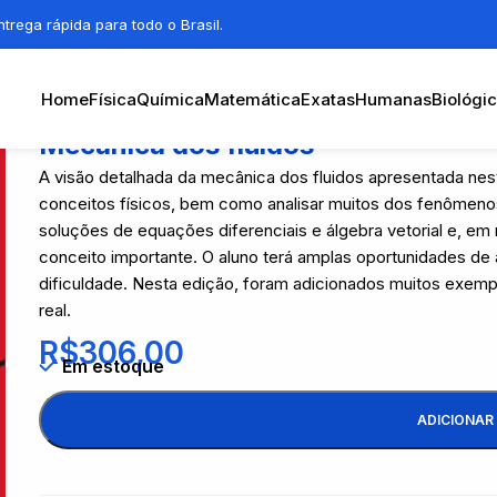
trega rápida para todo o Brasil.
Home
Física
Química
Matemática
Exatas
Humanas
Biológi
Mecânica dos fluidos
A visão detalhada da mecânica dos fluidos apresentada nest
conceitos físicos, bem como analisar muitos dos fenômenos 
soluções de equações diferenciais e álgebra vetorial e, em 
conceito importante. O aluno terá amplas oportunidades de
dificuldade. Nesta edição, foram adicionados muitos exempl
real.
R$
306,00
Em estoque
ADICIONAR