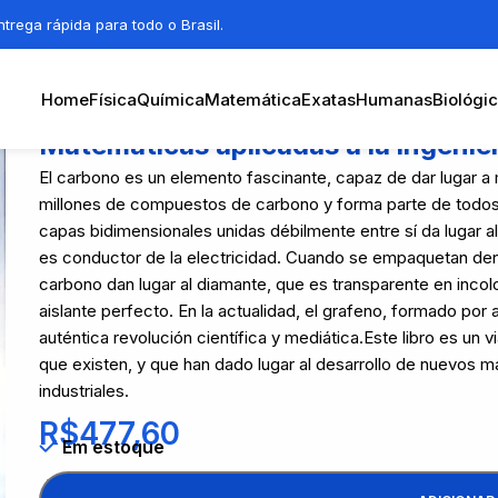
trega rápida para todo o Brasil.
Home
Física
Química
Matemática
Exatas
Humanas
Biológi
Matemáticas aplicadas a la ingenier
El carbono es un elemento fascinante, capaz de dar lugar a
millones de compuestos de carbono y forma parte de todos
capas bidimensionales unidas débilmente entre sí da lugar al
es conductor de la electricidad. Cuando se empaquetan den
carbono dan lugar al diamante, que es transparente en inco
aislante perfecto. En la actualidad, el grafeno, formado por
auténtica revolución científica y mediática.Este libro es un v
que existen, y que han dado lugar al desarrollo de nuevos m
industriales.
R$
477,60
Em estoque