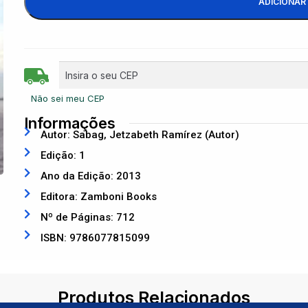
ADICIONAR
Não sei meu CEP
Informações
Autor: Sabag, Jetzabeth Ramírez (Autor)
Edição: 1
Ano da Edição: 2013
Editora: Zamboni Books
Nº de Páginas: 712
ISBN: 9786077815099
Produtos Relacionados