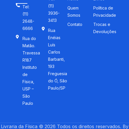
(11)
Tel:
Quem
Política de
3936-
(11)
Somos
Privacidade
3413
2648-
Contato
Trocas e
6666
Rua
Devoluções
Enéias
Rua do
Luís
Matão.
Carlos
Travessa
Barbanti,
R187
193
Instituto
Freguesia
de
do Ó, São
Física,
Paulo/SP
USP –
São
Paulo
Livraria da Física © 2026 Todos os direitos reservados. By