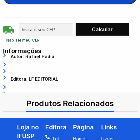
Não sei meu CEP
Informações
Autor: Rafael Padial
Editora: LF EDITORIAL
ISBN: 9786555636659
Produtos Relacionados
Loja no
Editora
Página
Links
IFUSP
Tel:
Home
Livros