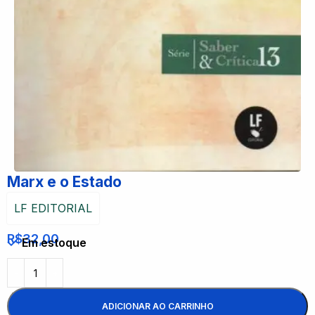
Marx e o Estado
LF EDITORIAL
R$
32,00
Em estoque
ADICIONAR AO CARRINHO