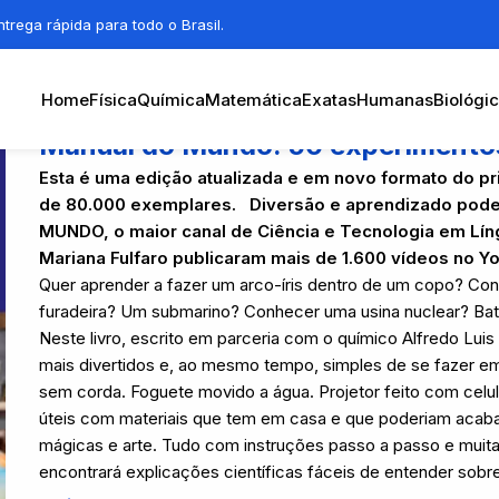
trega rápida para todo o Brasil.
Home
Física
Química
Matemática
Exatas
Humanas
Biológi
Manual do Mundo: 50 experimentos
Esta é uma edição atualizada e em novo formato do 
de 80.000 exemplares.
Diversão e aprendizado pod
MUNDO, o maior canal de Ciência e Tecnologia em Lín
Mariana Fulfaro publicaram mais de 1.600 vídeos no Y
Quer aprender a fazer um arco-íris dentro de um copo? Co
furadeira? Um submarino? Conhecer uma usina nuclear? B
Neste livro, escrito em parceria com o químico Alfredo Lui
mais divertidos e, ao mesmo tempo, simples de se fazer em
sem corda. Foguete movido a água. Projetor feito com celula
úteis com materiais que tem em casa e que poderiam acabar
mágicas e arte. Tudo com instruções passo a passo e muitas
encontrará explicações científicas fáceis de entender so