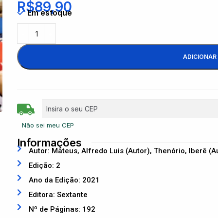
R$
89,90
Em estoque
ADICIONAR
Não sei meu CEP
Informações
Autor: Mateus, Alfredo Luis (Autor), Thenório, Iberê (A
Edição: 2
Ano da Edição: 2021
Editora: Sextante
Nº de Páginas: 192