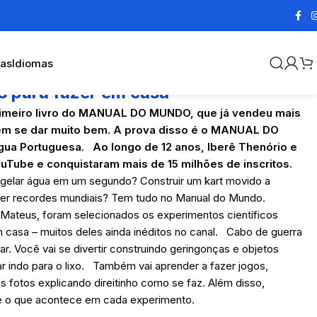
cas
Idiomas
 para fazer em casa
primeiro livro do MANUAL DO MUNDO, que já vendeu mais
em se dar muito bem. A prova disso é o MANUAL DO
gua Portuguesa.
Ao longo de 12 anos, Iberê Thenório e
ouTube e conquistaram mais de 15 milhões de inscritos.
ngelar água em um segundo? Construir um kart movido a
ater recordes mundiais? Tem tudo no Manual do Mundo.
s Mateus, foram selecionados os experimentos científicos
 casa – muitos deles ainda inéditos no canal. Cabo de guerra
r. Você vai se divertir construindo geringonças e objetos
 indo para o lixo. Também vai aprender a fazer jogos,
 fotos explicando direitinho como se faz. Além disso,
bre o que acontece em cada experimento.