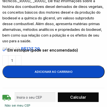
técnicos._x000D_ _x000D_ Ele traz informações sobre a
história dos combustíveis diesel derivados de óleos vegetais,
os conceitos básicos dos motores diesel e da produção do
biodiesel e a química do glicerol, um valioso subproduto
desse combustível. Além disso, apresenta matérias-primas
alternativas, métodos analíticos e propriedades do biodiesel,
bem como sua relação com a poluição e os efeitos de seu
uso para a saúde.
R$
127,20
R$
159,00
Em estoque (pode ser encomendado)
ADICIONAR AO CARRINHO
Não sei meu CEP