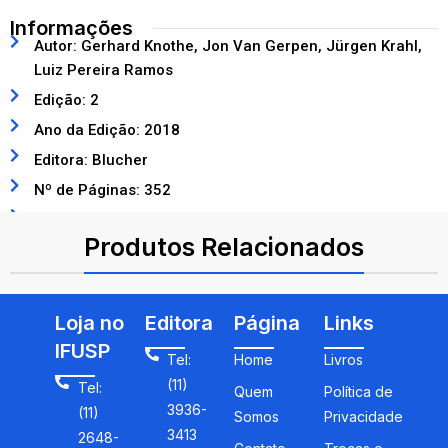
Informações
Autor: Gerhard Knothe, Jon Van Gerpen, Jürgen Krahl,
Luiz Pereira Ramos
Edição: 2
Ano da Edição: 2018
Editora: Blucher
Nº de Páginas: 352
ISBN: 9788521213246
Produtos Relacionados
Loja no
Editora
Página
Links
IFUSP
Tel:
Home
Livros
(11)
Tel:
Quem
Política de
3936-
(11)
Somos
Privacidade
3413
2648-