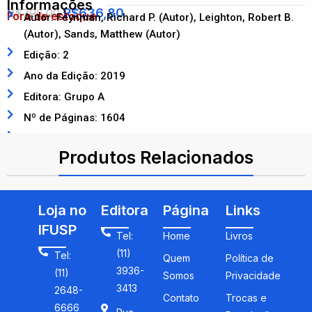
Informações
R$
636,80
R$
796,00
Fora de estoque
Autor: Feynman, Richard P. (Autor), Leighton, Robert B.
(Autor), Sands, Matthew (Autor)
Edição: 2
Ano da Edição: 2019
Editora: Grupo A
Nº de Páginas: 1604
ISBN: 9788582605004
Produtos Relacionados
Loja no
Editora
Página
Links
IFUSP
Tel:
Home
Livros
(11)
Tel:
Quem
Política de
3936-
(11)
Somos
Privacidade
3413
2648-
Contato
Trocas e
6666