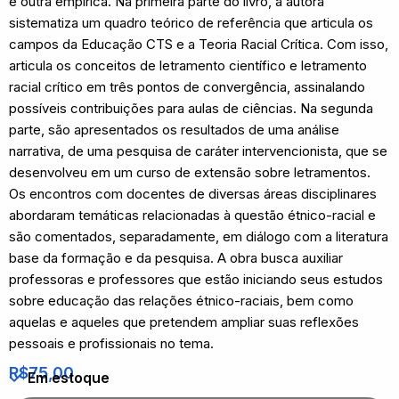
e outra empírica. Na primeira parte do livro, a autora
sistematiza um quadro teórico de referência que articula os
campos da Educação CTS e a Teoria Racial Crítica. Com isso,
articula os conceitos de letramento científico e letramento
racial crítico em três pontos de convergência, assinalando
possíveis contribuições para aulas de ciências. Na segunda
parte, são apresentados os resultados de uma análise
narrativa, de uma pesquisa de caráter intervencionista, que se
desenvolveu em um curso de extensão sobre letramentos.
Os encontros com docentes de diversas áreas disciplinares
abordaram temáticas relacionadas à questão étnico-racial e
são comentados, separadamente, em diálogo com a literatura
base da formação e da pesquisa. A obra busca auxiliar
professoras e professores que estão iniciando seus estudos
sobre educação das relações étnico-raciais, bem como
aquelas e aqueles que pretendem ampliar suas reflexões
pessoais e profissionais no tema.
R$
75,00
Em estoque