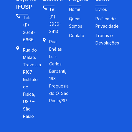
IFUSP
Tel:
Home
Livros
(11)
Tel:
Quem
Política de
3936-
(11)
Somos
Privacidade
3413
2648-
Contato
Trocas e
6666
Rua
Devoluções
Enéias
Rua do
Luís
Matão.
Carlos
Travessa
Barbanti,
R187
193
Instituto
Freguesia
de
do Ó, São
Física,
Paulo/SP
USP –
São
Paulo