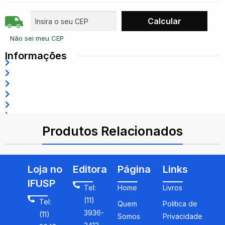
Não sei meu CEP
Informações
ISBN: 9786555061703
Produtos Relacionados
Loja no
Editora
Página
Links
IFUSP
Tel:
Home
Livros
(11)
Tel:
Quem
Política de
3936-
(11)
Somos
Privacidade