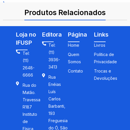
ISBN: 9788539307647
Produtos Relacionados
Loja no
Editora
Página
Links
IFUSP
Tel:
Home
Livros
(11)
Tel:
Quem
Política de
3936-
(11)
Somos
Privacidade
3413
2648-
Contato
Trocas e
6666
Rua
Devoluções
Enéias
Rua do
Luís
Matão.
Carlos
Travessa
Barbanti,
R187
193
Instituto
Freguesia
de
do Ó, São
Física,