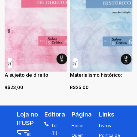
A sujeito de direito
Materialismo histórico:
R$
23,00
R$
25,00
Loja no
Editora
Página
Links
IFUSP
Tel:
Home
Livros
(11)
Tel:
Quem
Política de