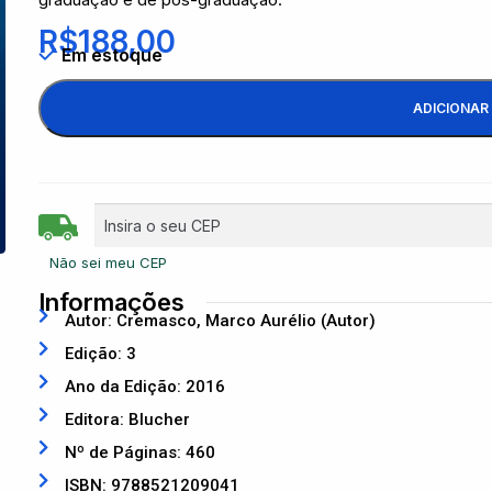
R$
188,00
Em estoque
ADICIONAR
Não sei meu CEP
Informações
Autor: Cremasco, Marco Aurélio (Autor)
Edição: 3
Ano da Edição: 2016
Editora: Blucher
Nº de Páginas: 460
ISBN: 9788521209041