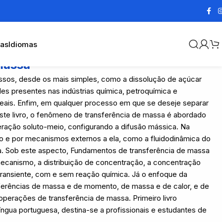
cas
Idiomas
massa
ssos, desde os mais simples, como a dissolução de açúcar
s presentes nas indústrias química, petroquímica e
reais. Enfim, em qualquer processo em que se deseje separar
te livro, o fenômeno de transferência de massa é abordado
ração soluto-meio, configurando a difusão mássica. Na
ão e por mecanismos externos a ela, como a fluidodinâmica do
a. Sob este aspecto, Fundamentos de transferência de massa
mecanismo, a distribuição de concentração, a concentração
transiente, com e sem reação química. Já o enfoque da
ferências de massa e de momento, de massa e de calor, e de
operações de transferência de massa. Primeiro livro
íngua portuguesa, destina-se a profissionais e estudantes de