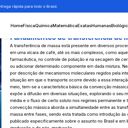
trega rápida para todo o Brasil.
Home
Física
Química
Matemática
Exatas
Humanas
Biológi
Fundamentos de transferência de 
A transferência de massa está presente em diversos proce
em uma xícara de café, até os mais complexos, como aquele
farmacêutica, no controle de poluição e na secagem de ce
ou adicionar determinado componente em dada mistura. Nes
por descrição de mecanismos moleculares regidos pela inte
situação em que o transporte ocorre devido a essa interaç
meio, tem-se a característica básica da convecção mássic
expõe a difusão em diversas situações, explorando o seu 
média e o fluxo de certo soluto nos regimes permanente e 
convecção mássica aborda a simultaneidade entre as trans
massa entre fases, sendo esta tratada como introdução às 
publicado especificamente sobre o assunto no Brasil e em l
graduação e de pós-graduação.