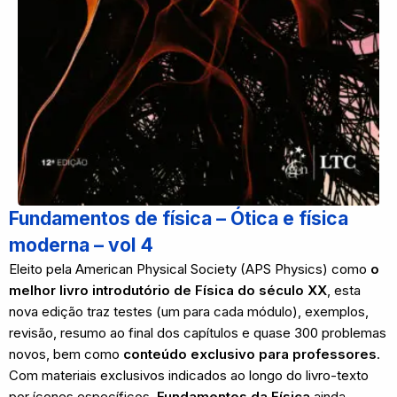
Fundamentos de física – Ótica e física
moderna – vol 4
Eleito pela American Physical Society (APS Physics) como
o
melhor livro introdutório de Física do século XX
, esta
nova edição traz testes (um para cada módulo), exemplos,
revisão, resumo ao final dos capítulos e quase 300 problemas
novos, bem como
conteúdo exclusivo para professores
.
Com materiais exclusivos indicados ao longo do livro-texto
por ícones específicos,
Fundamentos da Física
ainda