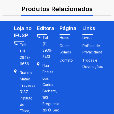
ISBN: 9788521637257
Produtos Relacionados
Loja no
Editora
Página
Links
IFUSP
Tel:
Home
Livros
(11)
Tel:
Quem
Política de
3936-
(11)
Somos
Privacidade
3413
2648-
Contato
Trocas e
6666
Rua
Devoluções
Enéias
Rua do
Luís
Matão.
Carlos
Travessa
Barbanti,
R187
193
Instituto
Freguesia
de
do Ó, São
Física,