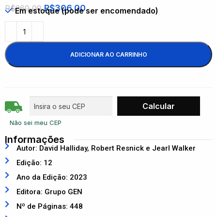
R$
306,00
R$
360,00
Em estoque (pode ser encomendado)
ADICIONAR AO CARRINHO
Não sei meu CEP
Informações
Autor: David Halliday, Robert Resnick e Jearl Walker
Edição: 12
Ano da Edição: 2023
Editora: Grupo GEN
Nº de Páginas: 448