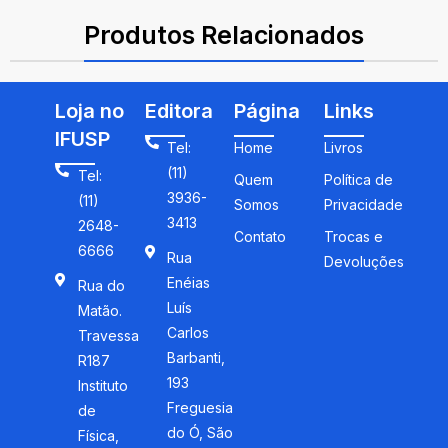
ISBN: 9788521637240
Produtos Relacionados
Loja no
Editora
Página
Links
IFUSP
Tel:
Home
Livros
(11)
Tel:
Quem
Política de
3936-
(11)
Somos
Privacidade
3413
2648-
Contato
Trocas e
6666
Rua
Devoluções
Enéias
Rua do
Luís
Matão.
Carlos
Travessa
Barbanti,
R187
193
Instituto
Freguesia
de
do Ó, São
Física,