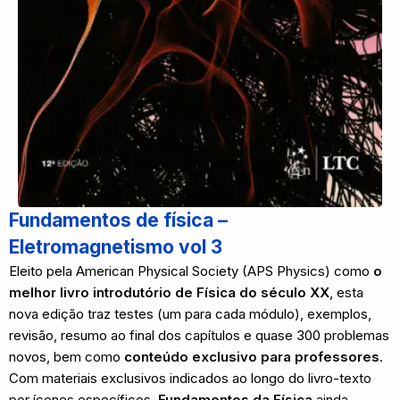
Fundamentos de física –
Eletromagnetismo vol 3
Eleito pela American Physical Society (APS Physics) como
o
melhor livro introdutório de Física do século XX
, esta
nova edição traz testes (um para cada módulo), exemplos,
revisão, resumo ao final dos capítulos e quase 300 problemas
novos, bem como
conteúdo exclusivo para professores
.
Com materiais exclusivos indicados ao longo do livro-texto
por ícones específicos,
Fundamentos da Física
ainda