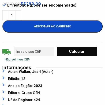
R$
283,00
R$
333,00
Em estoque (pode ser encomendado)
ADICIONAR AO CARRINHO
Não sei meu CEP
Informações
Autor: Walker, Jearl (Autor)
Edição: 12
Ano da Edição: 2023
Editora: Grupo GEN
Nº de Páginas: 424