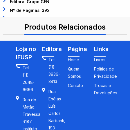
Editora: Grupo GEN
Nº de Páginas: 392
ISBN: 9788521621607
Produtos Relacionados
Loja no
Editora
Página
Links
IFUSP
Tel:
Home
Livros
(11)
Tel:
Quem
Política de
3936-
(11)
Somos
Privacidade
3413
2648-
Contato
Trocas e
6666
Rua
Devoluções
Enéias
Rua do
Luís
Matão.
Carlos
Travessa
Barbanti,
R187
193
Instituto