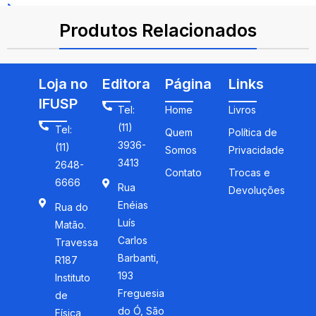
ISBN: 9788571398689
Produtos Relacionados
Loja no
Editora
Página
Links
IFUSP
Tel:
Home
Livros
(11)
Tel:
Quem
Política de
3936-
(11)
Somos
Privacidade
3413
2648-
Contato
Trocas e
6666
Rua
Devoluções
Enéias
Rua do
Luís
Matão.
Carlos
Travessa
Barbanti,
R187
193
Instituto
Freguesia
de
do Ó, São
Física,