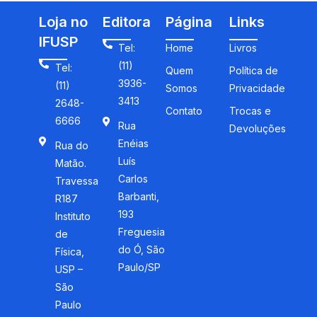
Loja no
Editora
Página
Links
IFUSP
Tel:
Home
Livros
(11)
Tel:
Quem
Política de
3936-
(11)
Somos
Privacidade
3413
2648-
Contato
Trocas e
6666
Rua
Devoluções
Enéias
Rua do
Luís
Matão.
Carlos
Travessa
Barbanti,
R187
193
Instituto
Freguesia
de
do Ó, São
Física,
Paulo/SP
USP –
São
Paulo