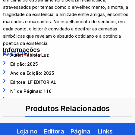
atravessados por temas como o envelhecimento, a morte, a
fragilidade da existência, a amizade entre amigas, encontros
marcados e marcantes. No espelhamento de sentidos, em
cada conto, o leitor é convidado a decifrar as camadas
simbólicas que revelam o absurdo cotidiano e a potência
poética da existência.
Informações
R$
45,00
Fora de estoque
Autor: Fabiola Luz
Edição: 2025
Ano da Edição: 2025
Editora: LF EDITORIAL
Nº de Páginas: 116
ISBN: 9786555636475
Produtos Relacionados
Loja no
Editora
Página
Links