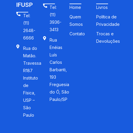
IFUSP
Tel:
Home
Livros
(11)
Tel:
Quem
Política de
3936-
(11)
Somos
Privacidade
3413
2648-
Contato
Trocas e
6666
Rua
Devoluções
Enéias
Rua do
Luís
Matão.
Carlos
Travessa
Barbanti,
R187
193
Instituto
Freguesia
de
do Ó, São
Física,
Paulo/SP
USP –
São
Paulo