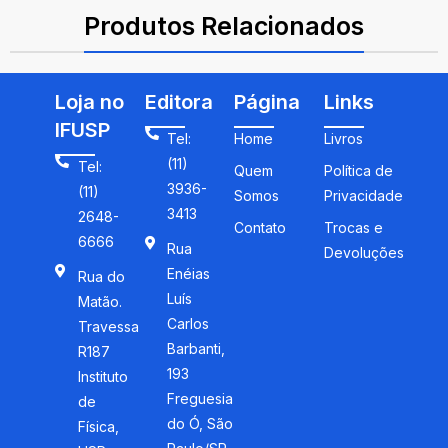
Produtos Relacionados
Loja no
Editora
Página
Links
IFUSP
Tel:
Home
Livros
(11)
Tel:
Quem
Política de
3936-
(11)
Somos
Privacidade
3413
2648-
Contato
Trocas e
6666
Rua
Devoluções
Enéias
Rua do
Luís
Matão.
Carlos
Travessa
Barbanti,
R187
193
Instituto
Freguesia
de
do Ó, São
Física,