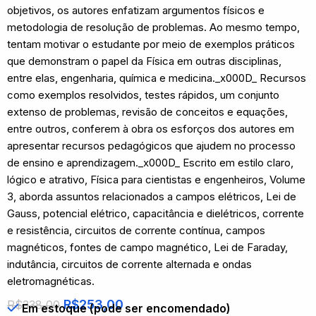
objetivos, os autores enfatizam argumentos físicos e
metodologia de resolução de problemas. Ao mesmo tempo,
tentam motivar o estudante por meio de exemplos práticos
que demonstram o papel da Física em outras disciplinas,
entre elas, engenharia, química e medicina._x000D_ Recursos
como exemplos resolvidos, testes rápidos, um conjunto
extenso de problemas, revisão de conceitos e equações,
entre outros, conferem à obra os esforços dos autores em
apresentar recursos pedagógicos que ajudem no processo
de ensino e aprendizagem._x000D_ Escrito em estilo claro,
lógico e atrativo, Física para cientistas e engenheiros, Volume
3, aborda assuntos relacionados a campos elétricos, Lei de
Gauss, potencial elétrico, capacitância e dielétricos, corrente
e resistência, circuitos de corrente contínua, campos
magnéticos, fontes de campo magnético, Lei de Faraday,
indutância, circuitos de corrente alternada e ondas
eletromagnéticas.
R$
253,00
R$
338,00
Em estoque (pode ser encomendado)