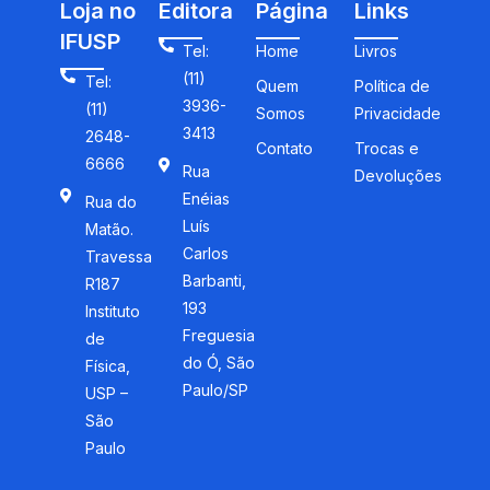
Loja no
Editora
Página
Links
IFUSP
Tel:
Home
Livros
(11)
Tel:
Quem
Política de
3936-
(11)
Somos
Privacidade
3413
2648-
Contato
Trocas e
6666
Rua
Devoluções
Enéias
Rua do
Luís
Matão.
Carlos
Travessa
Barbanti,
R187
193
Instituto
Freguesia
de
do Ó, São
Física,
Paulo/SP
USP –
São
Paulo