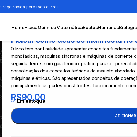
trega rápida para todo o Brasil.
Home
Física
Química
Matemática
Exatas
Humanas
Biológi
Física: como deus se manifesta no
O livro tem por finalidade apresentar conceitos fundamentai
monofásicas; máquinas síncronas e máquinas de corrente con
seguida, tem-se um guia teórico-prático para ser preenchi
consolidação dos conceitos teóricos do assunto abordado
máquinas elétricas. São apresentados conceitos de opera
principalmente as partes constituintes, funcionamento co
R$
90,00
Em estoque
ADICIONAR