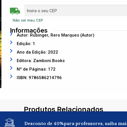
Não sei meu CEP
Informações
Autor: Rubinger, Rero Marques (Autor)
Edição: 1
Ano da Edição: 2022
Editora: Zamboni Books
Nº de Páginas: 172
ISBN: 9786586214796
Produtos Relacionados
Desconto de 40%para professores, saiba mai