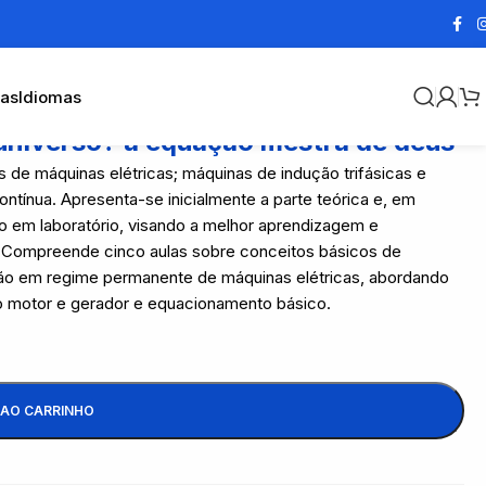
cas
Idiomas
 universo? a equação mestra de deus
s de máquinas elétricas; máquinas de indução trifásicas e
tínua. Apresenta-se inicialmente a parte teórica e, em
do em laboratório, visando a melhor aprendizagem e
. Compreende cinco aulas sobre conceitos básicos de
ção em regime permanente de máquinas elétricas, abordando
mo motor e gerador e equacionamento básico.
 AO CARRINHO