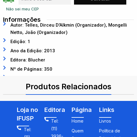
Não sei meu CEP
Informações
Autor: Telles, Dirceu D'Alkmin (Organizador), Mongelli
Netto, João (Organizador)
Edição: 1
Ano da Edição: 2013
Editora: Blucher
Nº de Páginas: 350
ISBN: 9788521207559
Produtos Relacionados
Loja no
Editora
Página
Links
IFUSP
Tel:
Home
Livros
(11)
Tel:
Quem
Política de
3936-