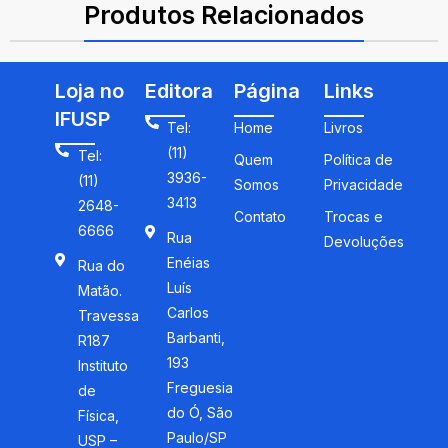
Produtos Relacionados
Loja no
Editora
Página
Links
IFUSP
Tel:
Home
Livros
(11)
Tel:
Quem
Política de
3936-
(11)
Somos
Privacidade
3413
2648-
Contato
Trocas e
6666
Rua
Devoluções
Enéias
Rua do
Luís
Matão.
Carlos
Travessa
Barbanti,
R187
193
Instituto
Freguesia
de
do Ó, São
Física,
Paulo/SP
USP –