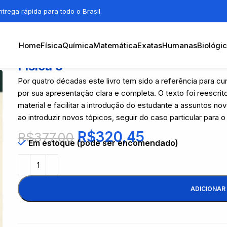
trega rápida para todo o Brasil.
Home
Física
Química
Matemática
Exatas
Humanas
Biológi
Física 3
Por quatro décadas este livro tem sido a referência para c
por sua apresentação clara e completa. O texto foi reescri
material e facilitar a introdução do estudante a assuntos n
ao introduzir novos tópicos, seguir do caso particular para o 
R$
320,45
R$
377,00
Em estoque (pode ser encomendado)
ADICIONAR