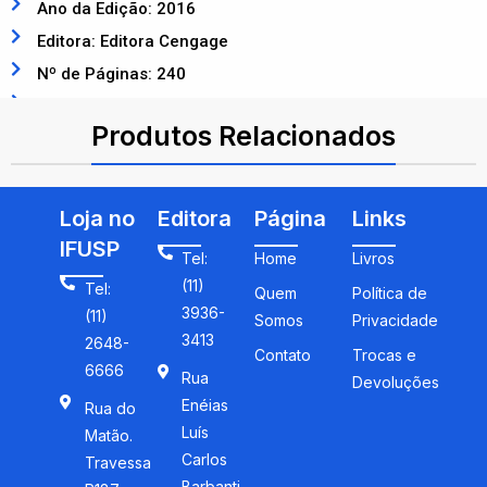
Ano da Edição: 2016
Editora: Editora Cengage
Nº de Páginas: 240
ISBN: 9788522125128
Produtos Relacionados
Loja no
Editora
Página
Links
IFUSP
Tel:
Home
Livros
(11)
Tel:
Quem
Política de
3936-
(11)
Somos
Privacidade
3413
2648-
Contato
Trocas e
6666
Rua
Devoluções
Enéias
Rua do
Luís
Matão.
Carlos
Travessa
Barbanti,