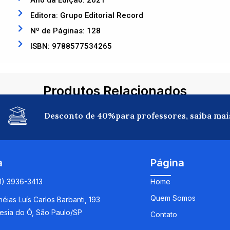
Ano da Edição: 2021
Editora: Grupo Editorial Record
Nº de Páginas: 128
ISBN: 9788577534265
Produtos Relacionados
Desconto de 40%para professores, saiba mai
a
Página
11) 3936-3413
Home
Quem Somos
éias Luís Carlos Barbanti, 193
esia do Ó, São Paulo/SP
Contato