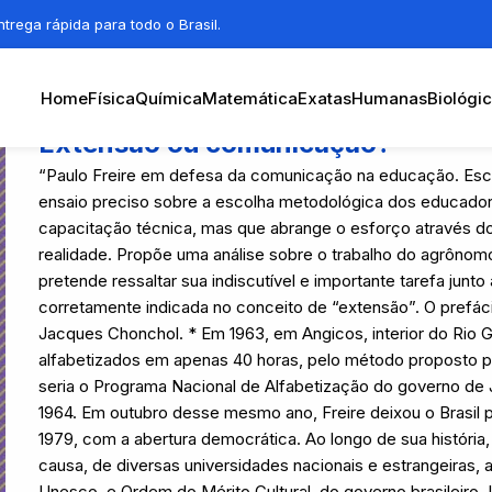
trega rápida para todo o Brasil.
Home
Física
Química
Matemática
Exatas
Humanas
Biológi
Extensão ou comunicação?
“Paulo Freire em defesa da comunicação na educação. Esc
ensaio preciso sobre a escolha metodológica dos educado
capacitação técnica, mas que abrange o esforço através 
realidade. Propõe uma análise sobre o trabalho do agrôn
pretende ressaltar sua indiscutível e importante tarefa jun
corretamente indicada no conceito de “extensão”. O prefác
Jacques Chonchol. * Em 1963, em Angicos, interior do Rio G
alfabetizados em apenas 40 horas, pelo método proposto por
seria o Programa Nacional de Alfabetização do governo de 
1964. Em outubro desse mesmo ano, Freire deixou o Brasil pa
1979, com a abertura democrática. Ao longo de sua história,
causa, de diversas universidades nacionais e estrangeiras
Unesco, e Ordem do Mérito Cultural, do governo brasileiro. I