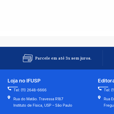
Parcele em até 3x sem juros.
Loja no IFUSP
Editor
Tel: (11) 2648-6666
Tel: (
Rua do Matão. Travessa R187
Rua En
Instituto de Física, USP – São Paulo
Fregu