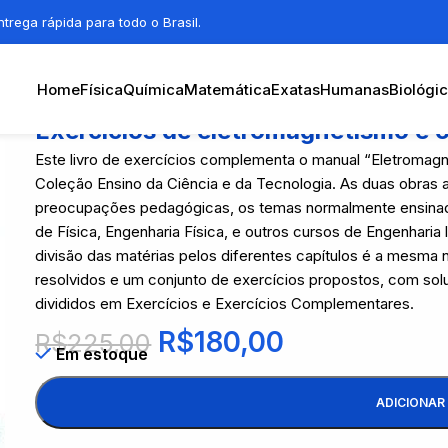
trega rápida para todo o Brasil.
Home
Física
Química
Matemática
Exatas
Humanas
Biológi
Exercícios de eletromagnetismo e ó
Este livro de exercícios complementa o manual “Eletromagn
Coleção Ensino da Ciência e da Tecnologia. As duas obras
preocupações pedagógicas, os temas normalmente ensinado
de Física, Engenharia Física, e outros cursos de Engenharia
divisão das matérias pelos diferentes capítulos é a mesma no
resolvidos e um conjunto de exercícios propostos, com sol
divididos em Exercícios e Exercícios Complementares.
R$
180,00
R$
225,00
Em estoque
ADICIONAR