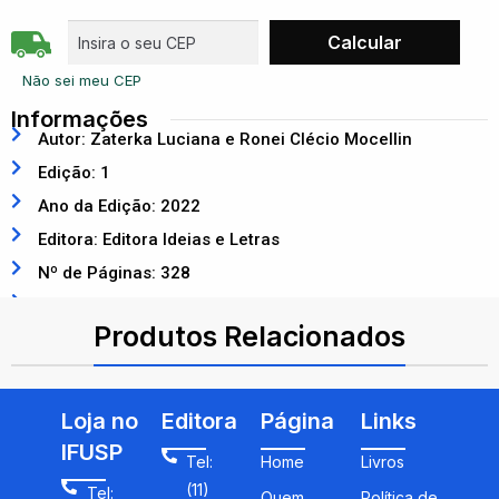
Não sei meu CEP
Informações
Autor: Zaterka Luciana e Ronei Clécio Mocellin
Edição: 1
Ano da Edição: 2022
Editora: Editora Ideias e Letras
Nº de Páginas: 328
ISBN: 9786587295312
Produtos Relacionados
Loja no
Editora
Página
Links
IFUSP
Tel:
Home
Livros
(11)
Tel:
Quem
Política de