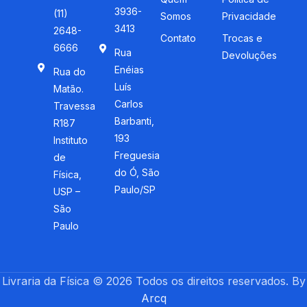
3936-
(11)
Somos
Privacidade
3413
2648-
Contato
Trocas e
6666
Rua
Devoluções
Enéias
Rua do
Luís
Matão.
Carlos
Travessa
Barbanti,
R187
193
Instituto
Freguesia
de
do Ó, São
Física,
Paulo/SP
USP –
São
Paulo
Livraria da Física © 2026 Todos os direitos reservados. By
Arcq