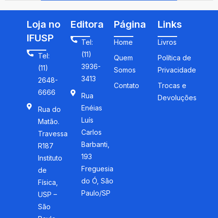
Loja no
Editora
Página
Links
IFUSP
Tel:
Home
Livros
(11)
Tel:
Quem
Política de
3936-
(11)
Somos
Privacidade
3413
2648-
Contato
Trocas e
6666
Rua
Devoluções
Enéias
Rua do
Luís
Matão.
Carlos
Travessa
Barbanti,
R187
193
Instituto
Freguesia
de
do Ó, São
Física,
Paulo/SP
USP –
São