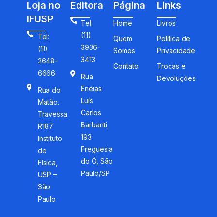
Loja no
Editora
Página
Links
IFUSP
Tel:
Home
Livros
(11)
Tel:
Quem
Política de
3936-
(11)
Somos
Privacidade
3413
2648-
Contato
Trocas e
6666
Rua
Devoluções
Enéias
Rua do
Luís
Matão.
Carlos
Travessa
Barbanti,
R187
193
Instituto
Freguesia
de
do Ó, São
Física,
Paulo/SP
USP –
São
Paulo