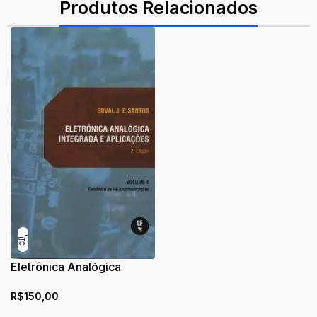
Produtos Relacionados
Eletrônica Analógica
Integrada e Aplicações
R$
150,00
Volume 4 Eletrônica de RF
e comunicações