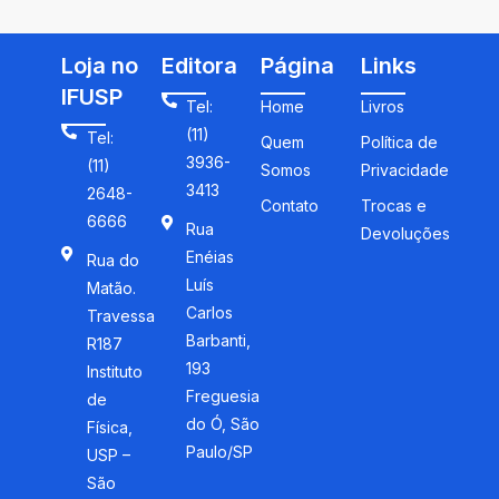
Loja no
Editora
Página
Links
IFUSP
Tel:
Home
Livros
(11)
Tel:
Quem
Política de
3936-
(11)
Somos
Privacidade
3413
2648-
Contato
Trocas e
6666
Rua
Devoluções
Enéias
Rua do
Luís
Matão.
Carlos
Travessa
Barbanti,
R187
193
Instituto
Freguesia
de
do Ó, São
Física,
Paulo/SP
USP –
São