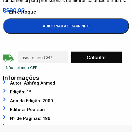
fundamental para profissionais de eletrônica atuais e futuros.
R$
90,00
Em estoque
ADICIONAR AO CARRINHO
Não sei meu CEP
Informações
Autor: Ashfaq Ahmed
Edição: 1ª
Ano da Edição: 2000
Editora: Pearson
Nº de Páginas: 480
ISBN: 9788587918031