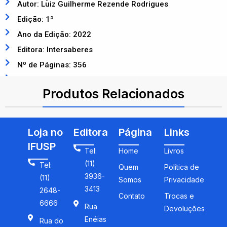
Autor: Luiz Guilherme Rezende Rodrigues
Edição: 1ª
Ano da Edição: 2022
Editora: Intersaberes
Nº de Páginas: 356
ISBN: 9786555173802
Produtos Relacionados
Loja no
Editora
Página
Links
IFUSP
Tel:
Home
Livros
(11)
Tel:
Quem
Política de
3936-
(11)
Somos
Privacidade
3413
2648-
Contato
Trocas e
6666
Rua
Devoluções
Enéias
Rua do