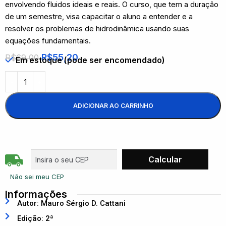
envolvendo fluidos ideais e reais. O curso, que tem a duração
de um semestre, visa capacitar o aluno a entender e a
resolver os problemas de hidrodinâmica usando suas
equações fundamentais.
R$
55,20
R$
69,00
Em estoque (pode ser encomendado)
ADICIONAR AO CARRINHO
Não sei meu CEP
Informações
Autor: Mauro Sérgio D. Cattani
Edição: 2ª