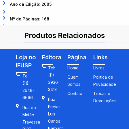
Ano da Edição: 2005
Nº de Páginas: 168
ISBN: 9788521203582
Produtos Relacionados
Loja no
Editora
Página
Links
IFUSP
Tel:
Home
Livros
(11)
Tel:
Quem
Política de
3936-
(11)
Somos
Privacidade
3413
2648-
Contato
Trocas e
6666
Rua
Devoluções
Enéias
Rua do
Luís
Matão.
Carlos
Travessa
Barbanti,