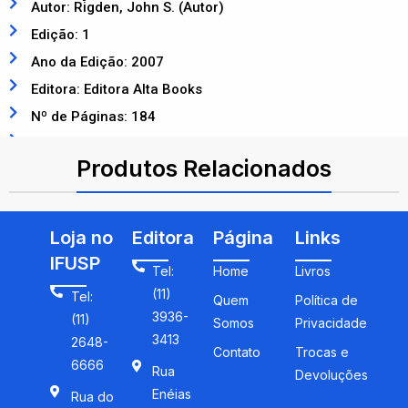
Autor: Rigden, John S. (Autor)
Edição: 1
Ano da Edição: 2007
Editora: Editora Alta Books
Nº de Páginas: 184
ISBN: 9789724414058
Produtos Relacionados
Loja no
Editora
Página
Links
IFUSP
Tel:
Home
Livros
(11)
Tel:
Quem
Política de
3936-
(11)
Somos
Privacidade
3413
2648-
Contato
Trocas e
6666
Rua
Devoluções
Enéias
Rua do