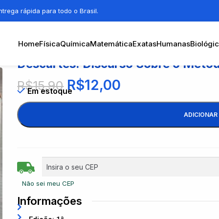
trega rápida para todo o Brasil.
Home
Física
Química
Matemática
Exatas
Humanas
Biológi
Descartes: Discurso Sobre o Método
R$
12,00
R$
15,90
Em estoque
ADICIONAR
Não sei meu CEP
Informações