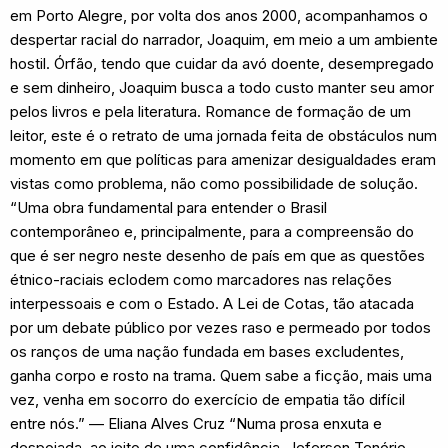
em Porto Alegre, por volta dos anos 2000, acompanhamos o
despertar racial do narrador, Joaquim, em meio a um ambiente
hostil. Órfão, tendo que cuidar da avó doente, desempregado
e sem dinheiro, Joaquim busca a todo custo manter seu amor
pelos livros e pela literatura. Romance de formação de um
leitor, este é o retrato de uma jornada feita de obstáculos num
momento em que políticas para amenizar desigualdades eram
vistas como problema, não como possibilidade de solução.
“Uma obra fundamental para entender o Brasil
contemporâneo e, principalmente, para a compreensão do
que é ser negro neste desenho de país em que as questões
étnico-raciais eclodem como marcadores nas relações
interpessoais e com o Estado. A Lei de Cotas, tão atacada
por um debate público por vezes raso e permeado por todos
os ranços de uma nação fundada em bases excludentes,
ganha corpo e rosto na trama. Quem sabe a ficção, mais uma
vez, venha em socorro do exercício de empatia tão difícil
entre nós.” — Eliana Alves Cruz “Numa prosa enxuta e
despojada, ao jeito de uma confidência, Jeferson Tenório