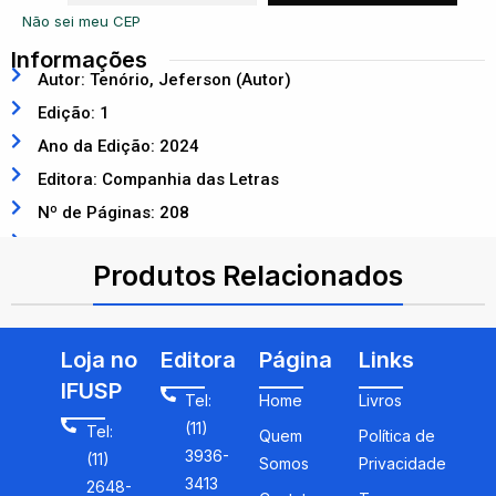
Não sei meu CEP
Informações
Autor: Tenório, Jeferson (Autor)
Edição: 1
Ano da Edição: 2024
Editora: Companhia das Letras
Nº de Páginas: 208
ISBN: 9788535939378
Produtos Relacionados
Loja no
Editora
Página
Links
IFUSP
Tel:
Home
Livros
(11)
Tel:
Quem
Política de
3936-
(11)
Somos
Privacidade
3413
2648-