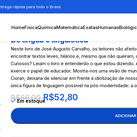
trega rápida para todo o Brasil.
Home
Física
Química
Matemática
Exatas
Humanas
Biológi
De língua e linguística
Neste livro de José Augusto Carvalho, os leitores não afeito
encontrar textos leves, hilários e, mesmo que não queiram, 
Curiosos? Leiam o livro e entenderão o que estou dizendo. 
exerce o papel de educador. Mostra-nos uma visão de mu
Cioran, deixaria de silenciar em frente à idiotização de no
única figura de linguagem possível na pós-modernidade: a 
R$
52,80
R$
66,00
Em estoque
ADICIONAR