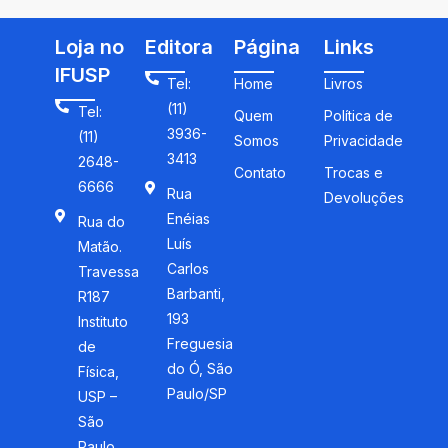
Loja no
Editora
Página
Links
IFUSP
Tel:
Home
Livros
(11)
Tel:
Quem
Política de
3936-
(11)
Somos
Privacidade
3413
2648-
Contato
Trocas e
6666
Rua
Devoluções
Enéias
Rua do
Luís
Matão.
Carlos
Travessa
Barbanti,
R187
193
Instituto
Freguesia
de
do Ó, São
Física,
Paulo/SP
USP –
São
Paulo