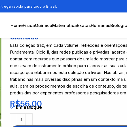
trega rápida para todo o Brasil.
Home
Física
Química
Matemática
Exatas
Humanas
Biológi
Ciências
Esta coleção traz, em cada volume, reflexões e orientações
Fundamental Ciclo II, das redes públicas e privadas, acerca
contar com recursos que possam de um lado mostrar para e
que sirvam de instrumento prático para elaborar as suas aul
espaço que elaboramos esta coleção de livros. Nas obras, 
trabalho nas mais diversas disciplinas em um contexto mais
aula, para os procedimentos de escolha de conteúdo, de t
produzidas por experientes professores pesquisadores em
R$
56,00
Em estoque