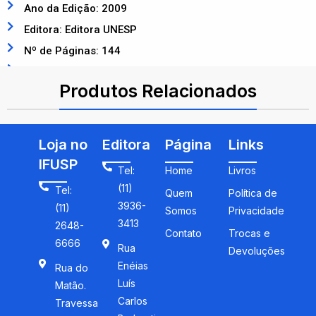
Ano da Edição: 2009
Editora: Editora UNESP
Nº de Páginas: 144
ISBN: 9788571399396
Produtos Relacionados
Loja no
Editora
Página
Links
IFUSP
Tel:
Home
Livros
(11)
Tel:
Quem
Política de
3936-
(11)
Somos
Privacidade
3413
2648-
Contato
Trocas e
6666
Rua
Devoluções
Enéias
Rua do
Luís
Matão.
Carlos
Travessa