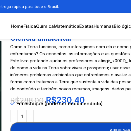
trega rápida para todo o Brasil.
Home
Física
Química
Matemática
Exatas
Humanas
Biológi
Ciência ambiental
Como a Terra funciona, como interagimos com ela e como 
enfrentamos? Os conceitos, as informações e as questões tra
Este livro pretende ajudar os professores a atingir_x000D_ t
de como a vida na Terra sobreviveu e prosperou; usar esse 
inúmeros problemas ambientais que enfrentamos e avaliar as 
forma como tratamos a Terra que sustenta a vida das pesso
do conteúdo e também novos recursos, imagens, dados par
R$
230,40
R$
288,00
Em estoque (pode ser encomendado)
ADICIONAR