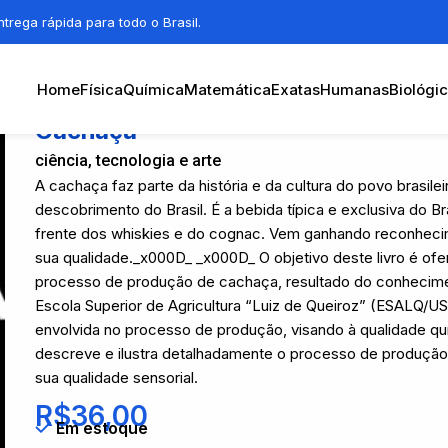
trega rápida para todo o Brasil.
Home
Física
Química
Matemática
Exatas
Humanas
Biológi
Cachaça
ciência, tecnologia e arte
A cachaça faz parte da história e da cultura do povo brasile
descobrimento do Brasil. É a bebida típica e exclusiva do B
frente dos whiskies e do cognac. Vem ganhando reconhecim
sua qualidade._x000D_ _x000D_ O objetivo deste livro é ofer
processo de produção de cachaça, resultado do conhecime
Escola Superior de Agricultura “Luiz de Queiroz” (ESALQ/US
envolvida no processo de produção, visando à qualidade quí
descreve e ilustra detalhadamente o processo de produçã
sua qualidade sensorial.
R$
36,00
Em estoque