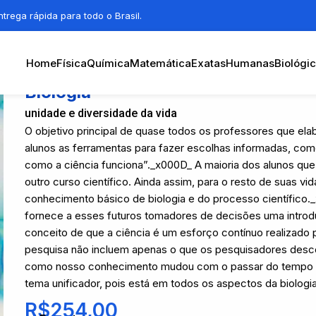
trega rápida para todo o Brasil.
Home
Física
Química
Matemática
Exatas
Humanas
Biológi
Biologia
unidade e diversidade da vida
O objetivo principal de quase todos os professores que el
alunos as ferramentas para fazer escolhas informadas, co
como a ciência funciona”._x000D_ A maioria dos alunos que ut
outro curso científico. Ainda assim, para o resto de suas v
conhecimento básico de biologia e do processo científico._
fornece a esses futuros tomadores de decisões uma introdu
conceito de que a ciência é um esforço contínuo realizad
pesquisa não incluem apenas o que os pesquisadores desc
como nosso conhecimento mudou com o passar do tempo e
tema unificador, pois está em todos os aspectos da biologia
R$
254,00