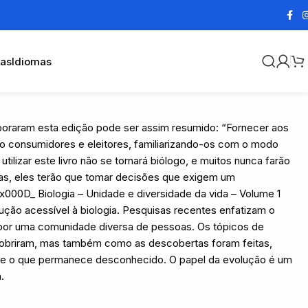
cas
Idiomas
aboraram esta edição pode ser assim resumido: “Fornecer aos
mo consumidores e eleitores, familiarizando-os com o modo
ilizar este livro não se tornará biólogo, e muitos nunca farão
idas, eles terão que tomar decisões que exigem um
x000D_ Biologia – Unidade e diversidade da vida – Volume 1
ção acessível à biologia. Pesquisas recentes enfatizam o
o por uma comunidade diversa de pessoas. Os tópicos de
obriram, mas também como as descobertas foram feitas,
 o que permanece desconhecido. O papel da evolução é um
.