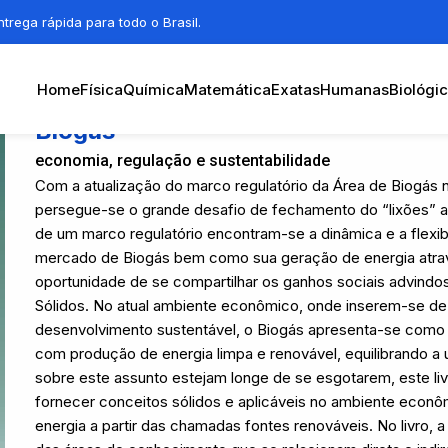
trega rápida para todo o Brasil.
Home
Física
Química
Matemática
Exatas
Humanas
Biológi
Biogás
economia, regulação e sustentabilidade
Com a atualização do marco regulatório da Área de Biogás no
persegue-se o grande desafio de fechamento do “lixões” at
de um marco regulatório encontram-se a dinâmica e a flexib
mercado de Biogás bem como sua geração de energia atrav
oportunidade de se compartilhar os ganhos sociais advindo
Sólidos. No atual ambiente econômico, onde inserem-se de 
desenvolvimento sustentável, o Biogás apresenta-se como 
com produção de energia limpa e renovável, equilibrando a 
sobre este assunto estejam longe de se esgotarem, este liv
fornecer conceitos sólidos e aplicáveis no ambiente econôm
energia a partir das chamadas fontes renováveis. No livro, 