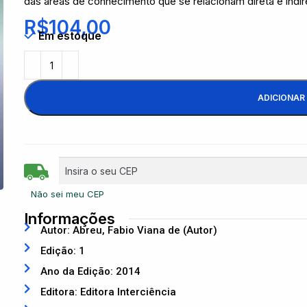
das áreas de conhecimento que se relacionam direta e indir
R$
104,00
Em estoque
ADICIONAR
Não sei meu CEP
Informações
Autor: Abreu, Fabio Viana de (Autor)
Edição: 1
Ano da Edição: 2014
Editora: Editora Interciência