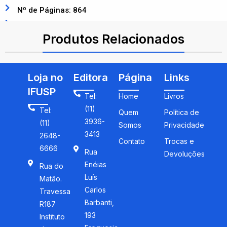
Nº de Páginas: 864
ISBN: 9788580553833
Produtos Relacionados
Loja no
Editora
Página
Links
IFUSP
Tel:
Home
Livros
(11)
Tel:
Quem
Política de
3936-
(11)
Somos
Privacidade
3413
2648-
Contato
Trocas e
6666
Rua
Devoluções
Enéias
Rua do
Luís
Matão.
Carlos
Travessa
Barbanti,
R187
193
Instituto