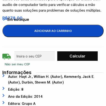
auxílio de computador tanto para verificar cálculos a mão
quanto suas soluções para problemas de soluções múltiplas.
R$
278,00
Em estoque
ADICIONAR AO CARRINHO
Não sei meu CEP
Informações
Autor: Hayt Jr., Willian H. (Autor), Kemmerly, Jack E.
(Autor), Durbin, Steven M. (Autor)
Edição: 8
Ano da Edição: 2014
Editora: Grupo A