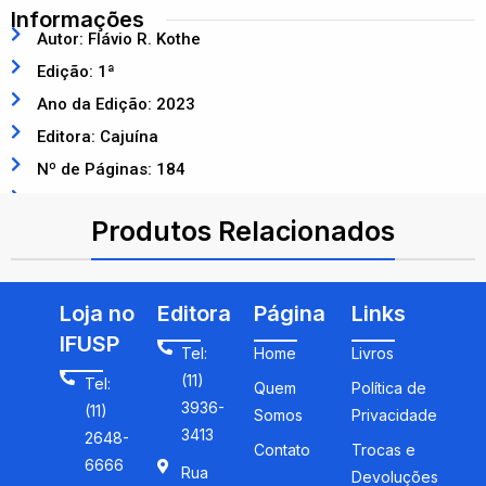
Informações
Autor: Flávio R. Kothe
Edição: 1ª
Ano da Edição: 2023
Editora: Cajuína
Nº de Páginas: 184
ISBN: 9786585121361
Produtos Relacionados
Loja no
Editora
Página
Links
IFUSP
Tel:
Home
Livros
(11)
Tel:
Quem
Política de
3936-
(11)
Somos
Privacidade
3413
2648-
Contato
Trocas e
6666
Rua
Devoluções