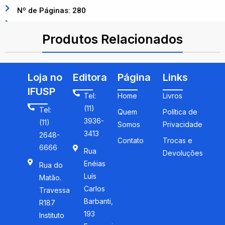
Nº de Páginas: 280
ISBN: 9788573128130
Produtos Relacionados
Loja no
Editora
Página
Links
IFUSP
Tel:
Home
Livros
(11)
Tel:
Quem
Política de
3936-
(11)
Somos
Privacidade
3413
2648-
Contato
Trocas e
6666
Rua
Devoluções
Enéias
Rua do
Luís
Matão.
Carlos
Travessa
Barbanti,
R187
193
Instituto