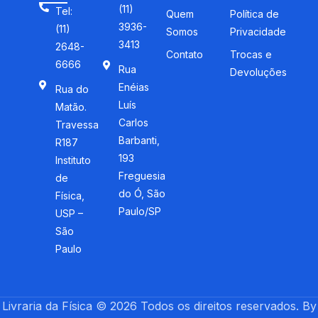
(11)
Tel:
Quem
Política de
3936-
(11)
Somos
Privacidade
3413
2648-
Contato
Trocas e
6666
Rua
Devoluções
Enéias
Rua do
Luís
Matão.
Carlos
Travessa
Barbanti,
R187
193
Instituto
Freguesia
de
do Ó, São
Física,
Paulo/SP
USP –
São
Paulo
Livraria da Física © 2026 Todos os direitos reservados. By