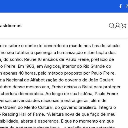
cas
Idiomas
reire sobre o contexto concreto do mundo nos fins do século
a no seu fatalismo que nega a humanização e libertação dos
, do sonho. Reúne 16 ensaios de Paulo Freire, prefácio de
 Freire. Em 1963, em Angicos, interior do Rio Grande do
em apenas 40 horas, pelo método proposto por Paulo Freire.
rama Nacional de Alfabetização do governo de João Goulart,
utubro desse mesmo ano, Freire deixou o Brasil para proteger
a abertura democrática. Ao longo de sua história, Paulo Freire
versas universidades nacionais e estrangeiras, além de
Ordem do Mérito Cultural, do governo brasileiro. Integra o
 o Reading Hall of Fame. “A leitura nova de que faço de meu
ibilidade, aberta à esperança. E que no momento em que
iante de poderes inalcançáveis – a colisão de um asteroide