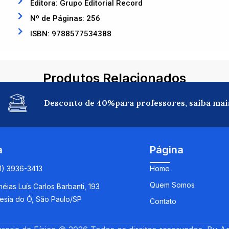
Editora: Grupo Editorial Record
Nº de Páginas: 256
ISBN: 9788577534388
Produtos Relacionados
Desconto de 40%para professores, saiba mai
a
Página
11) 3936-3413
Home
Quem Somos
éias Luís Carlos Barbanti, 193
esia do Ó, São Paulo/SP
Contato