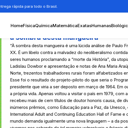
trega rápida para todo o Brasil.
Home
Física
Química
Matemática
Exatas
Humanas
Biológi
à sombra desta mangueira
“À sombra desta mangueira é uma lúcida análise de Paulo F
XX. É um libelo contra a malvadez do neoliberalismo contid
seres humanos proclamando a “morte da História”, da utopia
Ladislau Dowbor e apresentação e notas de Ana Maria Araújo
Norte, trezentos trabalhadores rurais foram alfabetizados 
Esse foi o resultado do projeto-piloto do que seria o Prog
presidente que viria a ser deposto em março de 1964. Em o
a própria vida. Apenas voltou a visitar o país em 1979, com 
recebeu mais de cem títulos de doutor honoris causa, de di
inúmeros prêmios, como Educação para a Paz, da Unesco, e 
International Adult and Continuing Education Hall of Fame e
mundo demanda igualmente uma nova linguagem – a da poss
vivemos nos achando de tal maneira vulneráveis e frágeis d