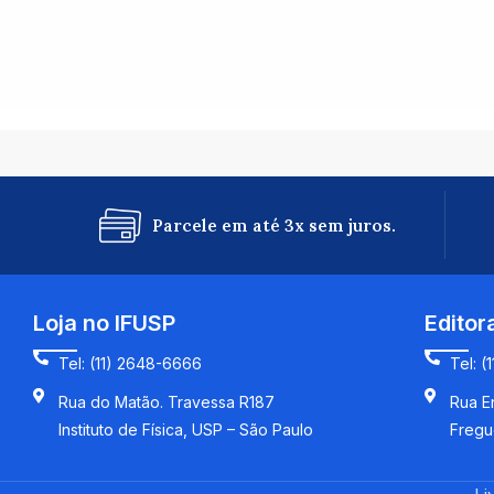
Parcele em até 3x sem juros.
Loja no IFUSP
Editor
Tel: (11) 2648-6666
Tel: (
Rua do Matão. Travessa R187
Rua En
Instituto de Física, USP – São Paulo
Fregu