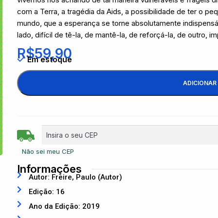
com a Terra, a tragédia da Aids, a possibilidade de ter o p
mundo, que a esperança se torne absolutamente indispens
lado, difícil de tê-la, de mantê-la, de reforçá-la, de outro, i
R$
59,90
Em estoque
ADICIONAR
Não sei meu CEP
Informações
Autor: Freire, Paulo (Autor)
Edição: 16
Ano da Edição: 2019