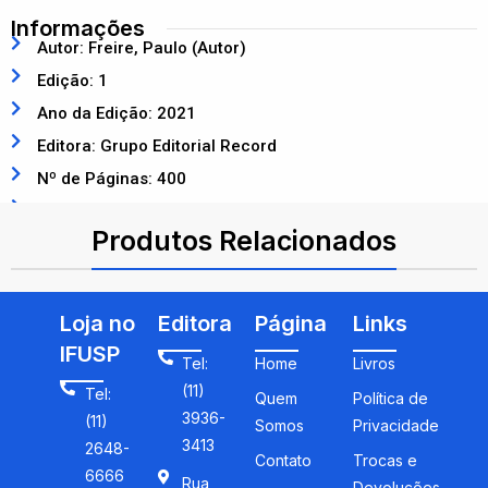
Informações
Autor: Freire, Paulo (Autor)
Edição: 1
Ano da Edição: 2021
Editora: Grupo Editorial Record
Nº de Páginas: 400
ISBN: 9788577534135
Produtos Relacionados
Loja no
Editora
Página
Links
IFUSP
Tel:
Home
Livros
(11)
Tel:
Quem
Política de
3936-
(11)
Somos
Privacidade
3413
2648-
Contato
Trocas e
6666
Rua
Devoluções